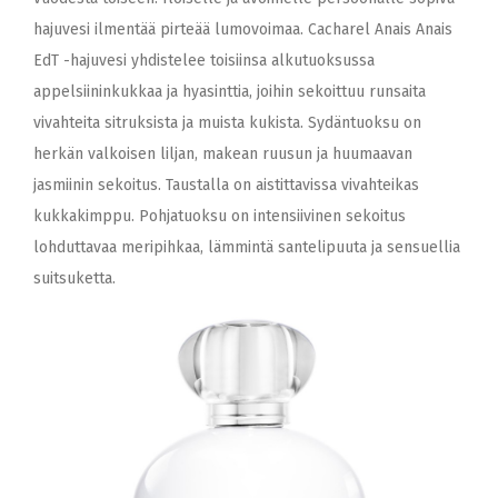
hajuvesi ilmentää pirteää lumovoimaa. Cacharel Anais Anais
EdT -hajuvesi yhdistelee toisiinsa alkutuoksussa
appelsiininkukkaa ja hyasinttia, joihin sekoittuu runsaita
vivahteita sitruksista ja muista kukista. Sydäntuoksu on
herkän valkoisen liljan, makean ruusun ja huumaavan
jasmiinin sekoitus. Taustalla on aistittavissa vivahteikas
kukkakimppu. Pohjatuoksu on intensiivinen sekoitus
lohduttavaa meripihkaa, lämmintä santelipuuta ja sensuellia
suitsuketta.