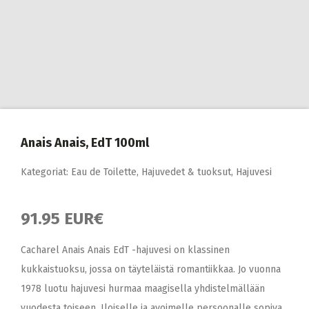
Anais Anais, EdT 100ml
Kategoriat:
Eau de Toilette
,
Hajuvedet & tuoksut
,
Hajuvesi
91.95 EUR€
Cacharel Anais Anais EdT -hajuvesi on klassinen
kukkaistuoksu, jossa on täyteläistä romantiikkaa. Jo vuonna
1978 luotu hajuvesi hurmaa maagisella yhdistelmällään
vuodesta toiseen. Iloiselle ja avoimelle persoonalle sopiva