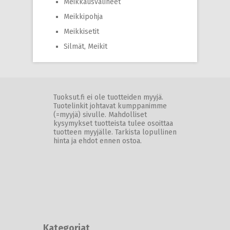
Meikkausvälineet
Meikkipohja
Meikkisetit
Silmät, Meikit
Tuoksut.fi ei ole tuotteiden myyjä.
Tuotelinkit johtavat kumppanimme
(=myyjä) sivulle. Mahdolliset
kysymykset tuotteista tulee osoittaa
tuotteen myyjälle. Tarkista lopullinen
hinta ja ehdot ennen ostoa.
Kategoriat