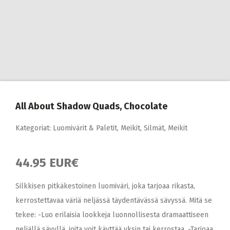
All About Shadow Quads, Chocolate
Kategoriat:
Luomivärit & Paletit
,
Meikit
,
Silmät, Meikit
44.95 EUR€
Silkkisen pitkäkestoinen luomiväri, joka tarjoaa rikasta,
kerrostettavaa väriä neljässä täydentävässä sävyssä. Mitä se
tekee: -Luo erilaisia lookkeja luonnollisesta dramaattiseen
neljällä sävyllä, joita voit käyttää yksin tai kerrostaa. -Tarjoaa