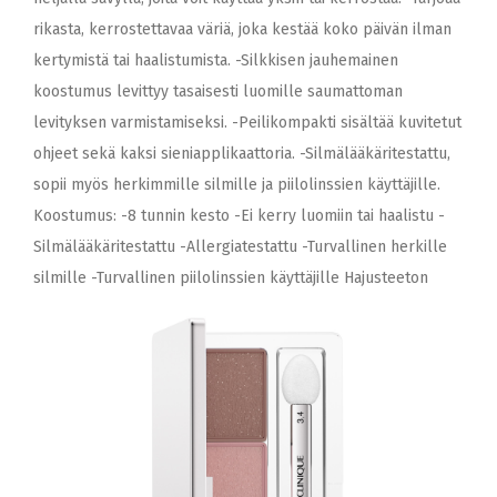
rikasta, kerrostettavaa väriä, joka kestää koko päivän ilman
kertymistä tai haalistumista. -Silkkisen jauhemainen
koostumus levittyy tasaisesti luomille saumattoman
levityksen varmistamiseksi. -Peilikompakti sisältää kuvitetut
ohjeet sekä kaksi sieniapplikaattoria. -Silmälääkäritestattu,
sopii myös herkimmille silmille ja piilolinssien käyttäjille.
Koostumus: -8 tunnin kesto -Ei kerry luomiin tai haalistu -
Silmälääkäritestattu -Allergiatestattu -Turvallinen herkille
silmille -Turvallinen piilolinssien käyttäjille Hajusteeton