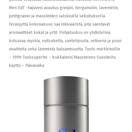
Men EdT -hajuvesi avautuu greipin, bergamotin, laventelin,
petitgrainin ja mausteiden salskealla sekoituksella.
Terävyyttä kokonaisuus saa inkivääristä, jota säestävät
aromaattiset kukat ja yrtit. Pohjatuoksu on yhdistelmä
kutsuvaa myskiä, suitsuketta, santelipuuta, vetiveriä ja puun
vivahteita sekä lämmintä balsamisuutta. Tuotu markkinoille
– 1999 Tuoksuperhe – Kukkainen/Mausteinen Suositeltu
käyttö – Päiväsaika