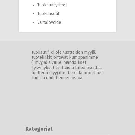
Tuoksunäytteet
Tuoksusetit
Vartalovoide
Tuoksut.fi ei ole tuotteiden myyjä.
Tuotelinkit johtavat kumppanimme
(=myyjä) sivulle. Mahdolliset
kysymykset tuotteista tulee osoittaa
tuotteen myyjälle. Tarkista lopullinen
hinta ja ehdot ennen ostoa.
Kategoriat