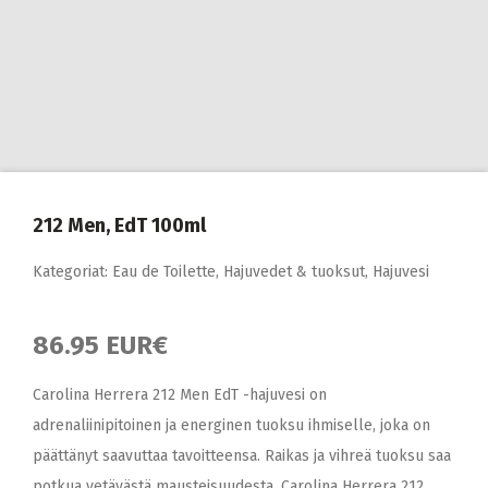
212 Men, EdT 100ml
Kategoriat:
Eau de Toilette
,
Hajuvedet & tuoksut
,
Hajuvesi
86.95 EUR€
Carolina Herrera 212 Men EdT -hajuvesi on
adrenaliinipitoinen ja energinen tuoksu ihmiselle, joka on
päättänyt saavuttaa tavoitteensa. Raikas ja vihreä tuoksu saa
potkua vetävästä mausteisuudesta. Carolina Herrera 212