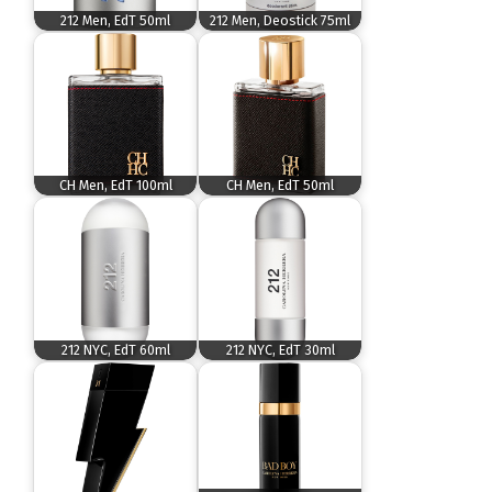
212 Men, EdT 50ml
212 Men, Deostick 75ml
CH Men, EdT 100ml
CH Men, EdT 50ml
212 NYC, EdT 60ml
212 NYC, EdT 30ml